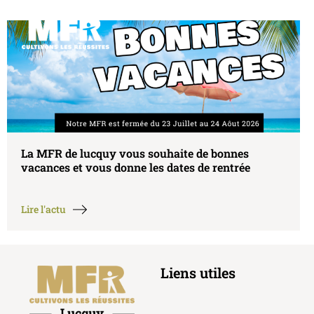
a MFR de lucquy vous souhaite de bonnes
Ré
acances et vous donne les dates de rentrée
Lu
ire l'actu
Lir
Liens utiles